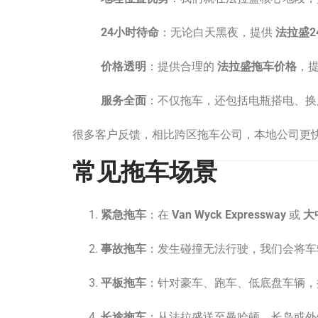
24小时待命
：无论白天黑夜，提供
法拉盛2
价格透明
：提供合理的
法拉盛拖车价格
，
服务全面
：不仅拖车，还包括电瓶搭电、
很多客户反馈，相比跨区拖车公司，本地公司更
常见拖车场景
紧急拖车
：在
Van Wyck Expressway
或
大
事故拖车
：发生碰撞无法行驶，我们会将车
平板拖车
：针对豪车、跑车、低底盘车辆
长途拖车
：从法拉盛送至曼哈顿、长岛或外