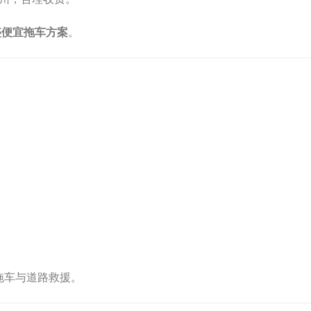
盛便宜拖车方案
。
拖车与道路救援。