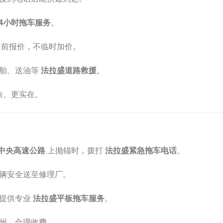
4小时拖车服务
。
提前报价，不临时加价。
换胎、送油等
法拉盛道路救援
。
快、更实在。
中央高速公路
上抛锚时，拨打
法拉盛紧急拖车电话
。
辆安全送至修理厂。
，提供专业
法拉盛平板拖车服务
。
州，合理收费。