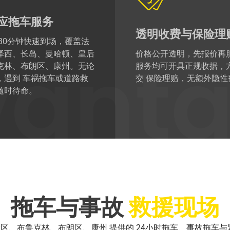
应拖车服务
透明收费与保险理
 30分钟快速到场，覆盖法
泽西、长岛、曼哈顿、皇后
价格公开透明，先报价再
克林、布朗区、康州。无论
服务均可开具正规收据，
ant
，遇到 车祸拖车或道路救
交 保险理赔，无额外隐性
随时待命。
拖车与事故
救援现场
区、布鲁克林、布朗区、康州 提供的 24小时拖车、事故拖车与