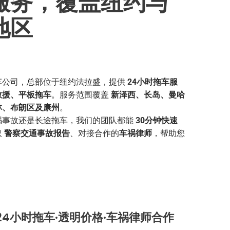
服务，覆盖纽约与
地区
车公司，总部位于纽约法拉盛，提供
24小时拖车服
救援、平板拖车
。服务范围覆盖
新泽西、长岛、曼哈
林、布朗区及康州
。
祸事故还是长途拖车，我们的团队都能
30分钟快速
取
警察交通事故报告
、对接合作的
车祸律师
，帮助您
24小时拖车·透明价格·车祸律师合作